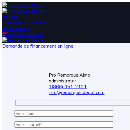
Accueil
Remorques à vendre
Financement
Soumission en ligne
Contact
Demande de financement en ligne
Pro Remorque Alma
administrator
1(866) 951-2121
info@remorquesdepot.com