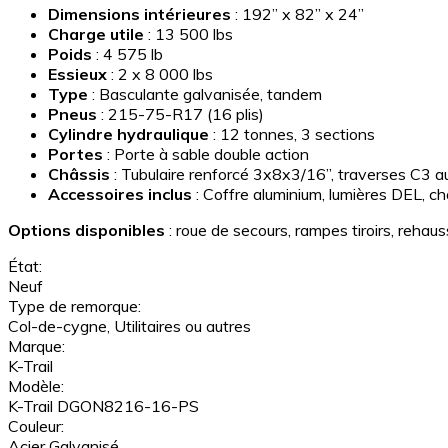
Dimensions intérieures
: 192” x 82” x 24”
Charge utile
: 13 500 lbs
Poids
: 4 575 lb
Essieux
: 2 x 8 000 lbs
Type
: Basculante galvanisée, tandem
Pneus
: 215-75-R17 (16 plis)
Cylindre hydraulique
: 12 tonnes, 3 sections
Portes
: Porte à sable double action
Châssis
: Tubulaire renforcé 3x8x3/16”, traverses C3 
Accessoires inclus
: Coffre aluminium, lumières DEL, cha
Options disponibles
: roue de secours, rampes tiroirs, rehaus
État:
Neuf
Type de remorque:
Col-de-cygne, Utilitaires ou autres
Marque:
K-Trail
Modèle:
K-Trail DGON8216-16-PS
Couleur:
Acier Galvanisé