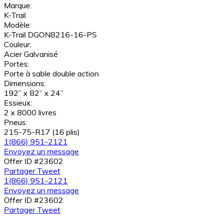
Marque:
K-Trail
Modèle:
K-Trail DGON8216-16-PS
Couleur:
Acier Galvanisé
Portes:
Porte à sable double action
Dimensions:
192” x 82” x 24”
Essieux:
2 x 8000 livres
Pneus:
215-75-R17 (16 plis)
1(866) 951-2121
Envoyez un message
Offer ID #23602
Partager
Tweet
1(866) 951-2121
Envoyez un message
Offer ID #23602
Partager
Tweet