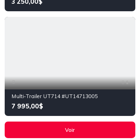
3 250,00$
1
Multi-Trailer UT714 #UT14713005
7 995,00$
Voir