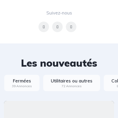
Suivez-nous
Les nouveautés
Fermées
Utilitaires ou autres
Co
39 Annonces
72 Annonces