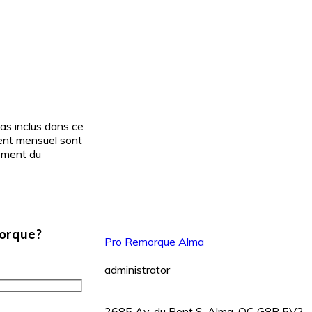
pas inclus dans ce
ment mensuel sont
cement du
morque?
Pro Remorque Alma
administrator
2685 Av. du Pont S, Alma, QC G8B 5V2