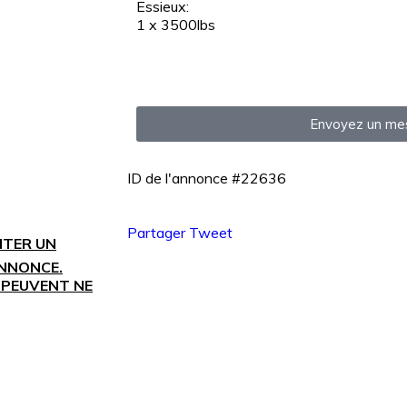
Essieux:
1 x 3500lbs
Envoyez un me
ID de l'annonce #22636
Partager
Tweet
NTER UN
ANNONCE.
 PEUVENT NE