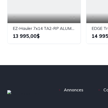
6
EZ-Hauler 7x14 TA2-RP ALUMINIUM #30131
13 995,00$
14 995
Annonces
Co