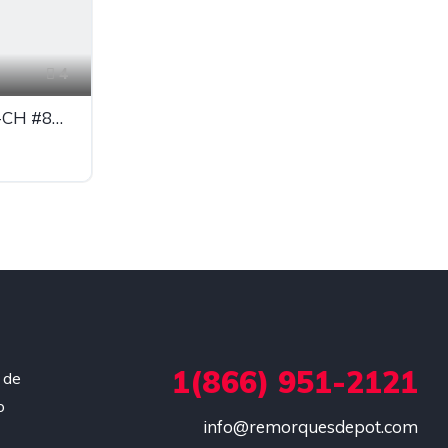
4
US Cargo 7x16 TA2-RP-CH #86050
1(866) 951-2121
 de
o
info@remorquesdepot.com