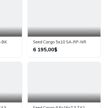
2
2
P-BK
Seed Cargo 5x10 SA-RP-NR
6 195,00$
1
1
TA3
Seed Cargo 8.5x16x7.3 TA2