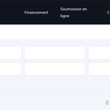
à
Soumission en
Financement
C
ligne
État
Portes