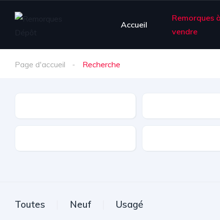
Remorques 
Accueil
vendre
Page d'accueil
Recherche
Type de remorque
Marque
Couleur
Toutes
Neuf
Usagé