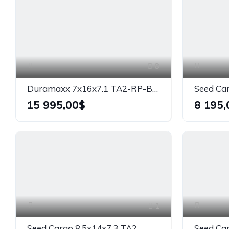
8
Duramaxx 7x16x7.1 TA2-RP-BL GALVANISÉ
Seed Ca
15 995,00$
8 195,
1
Seed Cargo 8.5x14x7.3 TA2
Seed Ca