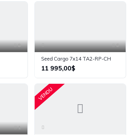
8
6
Seed Cargo 7x14 TA2-RP-CH
11 995,00$
VENDU
1