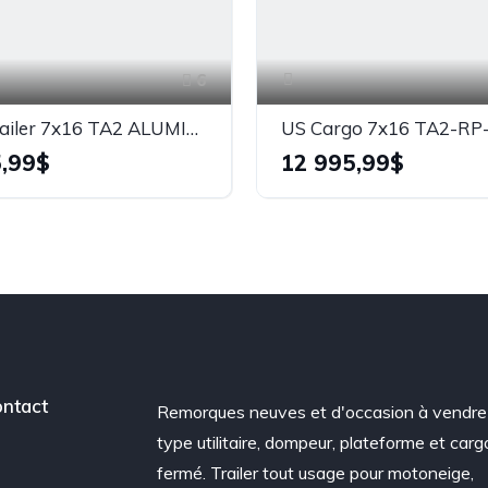
6
EDGE Trailer 7x16 TA2 ALUMINIUM
,99$
12 995,99$
ntact
Remorques neuves et d'occasion à vendre
type utilitaire, dompeur, plateforme et carg
fermé. Trailer tout usage pour motoneige,