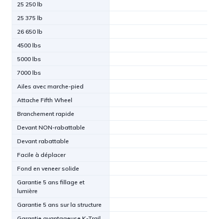
25 250 lb
25 375 lb
26 650 lb
4500 lbs
5000 lbs
7000 lbs
Ailes avec marche-pied
Attache Fifth Wheel
Branchement rapide
Devant NON-rabattable
Devant rabattable
Facile à déplacer
Fond en veneer solide
Garantie 5 ans fillage et
lumière
Garantie 5 ans sur la structure
Garantie avantageuse K-Trail