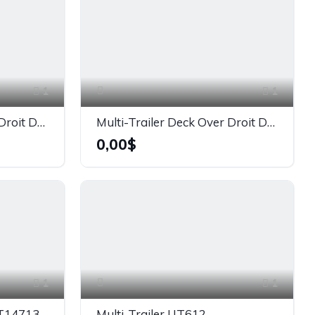
1
1
Multi-Trailer Deck Over Droit DK24G10K - 10 000 lb
Multi-Trailer Deck Over Droit DK20G10K - 10 000 lb
0,00$
1
1
Multi-Trailer UT714 #UT14713005
Multi-Trailer UT612