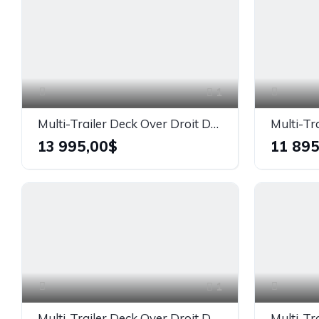
1
Multi-Trailer Deck Over Droit DK20G14K - 14 000 lb
13 995,00$
11 895
1
Multi-Trailer Deck Over Droit DK18G10K - 10 000 lb