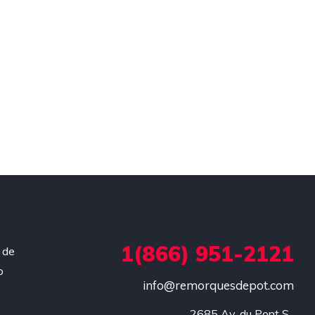
1(866) 951-2121
 de
o
info@remorquesdepot.com
2685 Av. du Pont S, 
