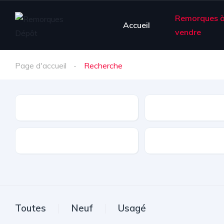
Remorques 
Accueil
vendre
Page d'accueil
Recherche
Type de remorque
Marque
Couleur
Toutes
Neuf
Usagé