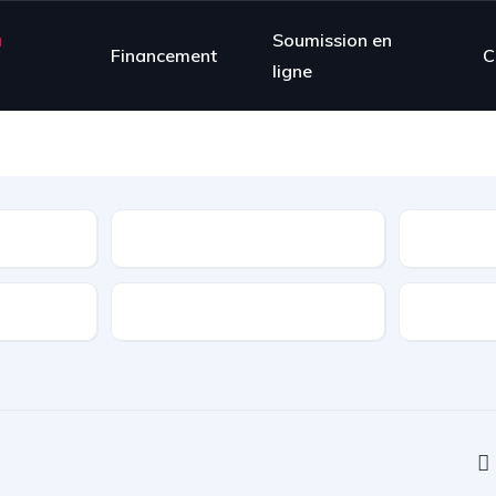
à
Soumission en
Financement
C
ligne
État
Portes