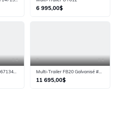
6 995,00$
4
4
Multi-Trailer UT510 #0667134A5
Multi-Trailer FB20 Galvanisé #0827134A2
11 695,00$