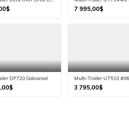
00$
7 995,00$
5
ailer DP720 Galvanisé
,00$
3 795,00$