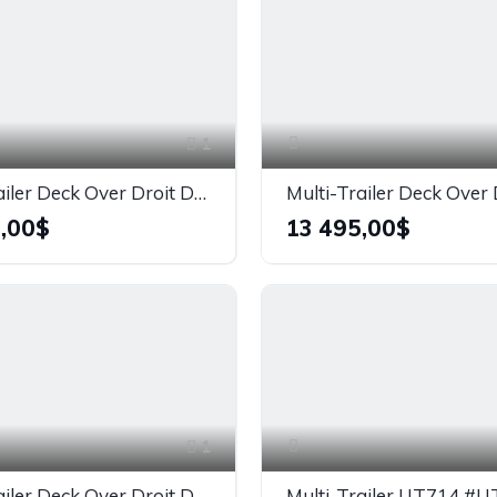
1
Multi-Trailer Deck Over Droit DK18G14K - 14 000 lb
,00$
13 495,00$
1
Multi-Trailer Deck Over Droit DK1610K - 10 000 lb