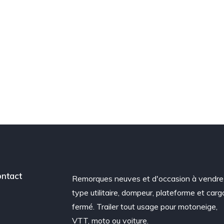
ntact
Remorques neuves et d'occasion à vendre
type utilitaire, dompeur, plateforme et carg
fermé. Trailer tout usage pour motoneige,
VTT, moto ou voiture.