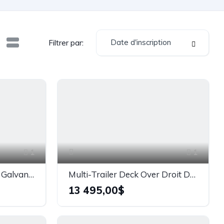
Date d'inscription
Filtrer par:
1
1
Multi-Trailer TILT DH20 Galvanisé 16 000 lbs
Multi-Trailer Deck Over Droit DK24G14K - 14 000 lb
13 495,00$